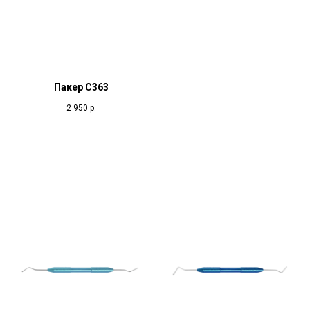
Пакер С363
2 950
р.