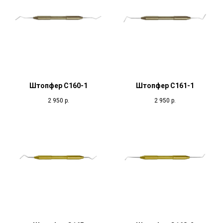
Штопфер C160-1
Штопфер С161-1
2 950
р.
2 950
р.