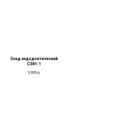
Зонд эндодонтический
C381-1
3 000
р.